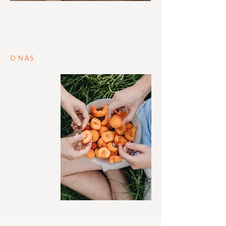
Kdo jsme? Marika a Jirka. Manželé, rodiče,
milovníci dobrého jídla, food blogeři z
Kitchen story a teď také i nadšení
chalupáři a majitelé Chalupy mezi sklepy.
O NÁS